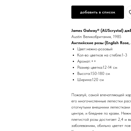
добавить в список
James Galway® (AUScrystal) дж
Austin Великобритания, 1985
Английские розы (English Rose, 
Цвет:нежно-розовый
Кол-во цветков на стебле:1-3
Аромат:++
Размер цветка:12-14 см
Высота:150-180 см
Ширина:120 см
Пожалуй, самой впечатляющей хар
его многочисленные лепестки рас
отогнутыми внешними лепестками 
центре, и бледнее по краям. Неж
плетистой розы достигает 2,4 м в
заболеваниям, обильно цветет пов