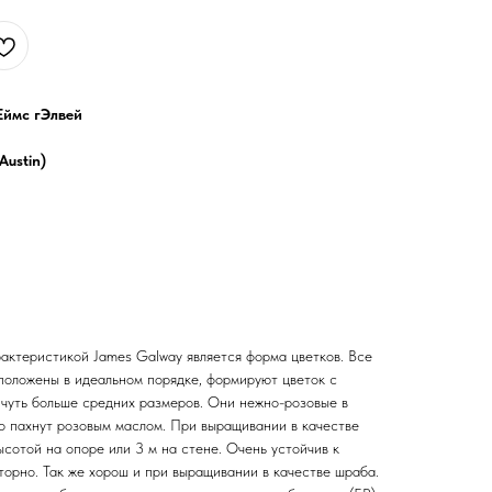
Еймс гЭлвей
Austin)
актеристикой James Galway является форма цветков. Все
положены в идеальном порядке, формируют цветок с
чуть больше средних размеров. Они нежно-розовые в
но пахнут розовым маслом. При выращивании в качестве
ысотой на опоре или 3 м на стене. Очень устойчив к
торно. Так же хорош и при выращивании в качестве шраба.