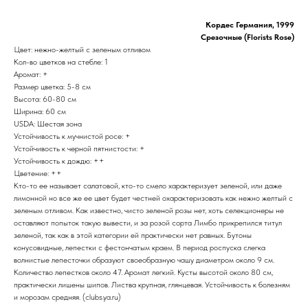
Кордес Германия, 1999
Срезочные (Florists Rose)
Цвет: нежно-желтый с зеленым отливом
Кол-во цветков на стебле: 1
Аромат: +
Размер цветка: 5-8 см
Высота: 60-80 см
Ширина: 60 см
USDA: Шестая зона
Устойчивость к мучнистой росе: +
Устойчивость к черной пятнистости: +
Устойчивость к дождю: ++
Цветение: ++
Кто-то ее называет салатовой, кто-то смело характеризует зеленой, или даже
лимонной но все же ее цвет будет честней охарактеризовать как нежно желтый с
зеленым отливом. Как известно, чисто зеленой розы нет, хоть селекционеры не
оставляют попыток такую вывести, и за розой сорта Лимбо прикрепился титул
зеленой, так как в этой категории ей практически нет равных. Бутоны
конусовидные, лепестки с фестончатым краем. В период роспуска слегка
волнистые лепесточки образуют своеобразную чашу диаметром около 9 см.
Количество лепестков около 47. Аромат легкий. Кусты высотой около 80 см,
практически лишены шипов. Листва крупная, глянцевая. Устойчивость к болезням
и морозам средняя. (clubs.ya.ru)