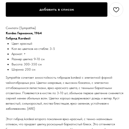
добавить в список
Симпати (Sympathie)
Kordes Германия, 1964
Гибрид Kordesii
Цвет: красный
Кол-во цветков на стебле: 3-5
Аромат: +
Размер цветка: 9-10 см
Высота: 300-350 см
Ширина: 200 см
Sympathie сочетает зимостойкость гибридов kordesii с элегантной формой
чайногибридных роз. Цветки махровые, с высоким бокалом, с элегантно
отгибающимися лепестками, ярко-красного цвета, с темными бархатными
отсветами. Появляются в кистях по 3-10 шт, обильное первое цветение сменяется
серией менее обильных волн. Цветки хорошо выдерживают дождь и ветер. Куст
ветвистый, сильнорослый, листва блестящая, ярко-зеленая, устойчивая к
заболеваниям. (ARE)
Этот гибрид kordesii второго поколения ярко-красный, с темно-малиновым
отливом, что придает цветку роскошный бархатистый блеск. Это оттеняется