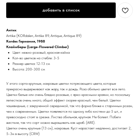
добавить в список
Антик
Antike (KORdalen, Antike 89, Antique, Antique 89)
Kordes Германия, 1988
Клаймберы (Large-Flowered Climber)
Цвет: нежно-розовый, красная кайма
Кол-во цветков на стебле: 3-5
Размер цветка: 12-13 см
Высота: 200-300 см
У этого сорта крупные, махровые цветки потрясающего цвета, которые
прекрасно выдерживают как жару, так и дождь. Роза обильно цветет все лето.
Цветки белые или очень бледно розовые, с ярко-красными краями, но поскольку
лепестков очень много, общий эффект скорее красный, чем белый. Цветки
чашевидные, с закрученной серединкой, так что форма ближе к старинным розам,
чем к современным. Цветки появляются по одному либо кистями до 5 шт., и
превосходно стоят в срезке. Листва обильная, крупная. Не болеет. Побеги
жесткие, так что сорт можно выращивать как шраб. (ARE).
Цветки очень крупные (13 см), махровые. Куст нарастает медленно, достигает 2,
5-3м в высоту. (СRW)