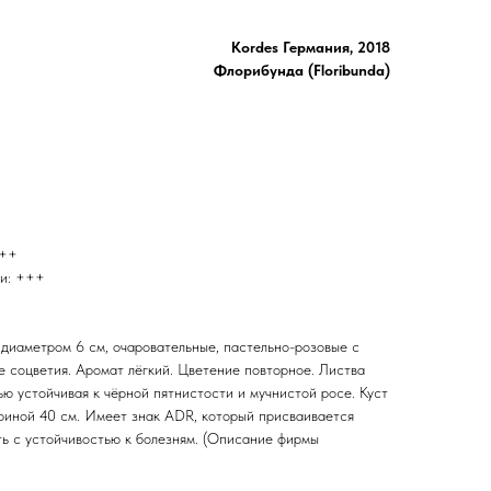
Kordes Германия, 2018
Флорибунда (Floribunda)
+++
ти: +++
 диаметром 6 см, очаровательные, пастельно-розовые с
е соцветия. Аромат лёгкий. Цветение повторное. Листва
ью устойчивая к чёрной пятнистости и мучнистой росе. Куст
риной 40 см. Имеет знак ADR, который присваивается
ь с устойчивостью к болезням. (Описание фирмы