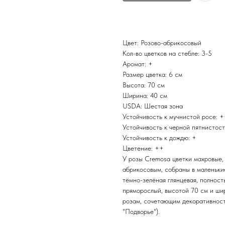
Цвет: Розово-абрикосовый
Кол-во цветков на стебле: 3-5
Аромат: +
Размер цветка: 6 см
Высота: 70 см
Ширина: 40 см
USDA: Шестая зона
Устойчивость к мучнистой росе: 
Устойчивость к черной пятнистос
Устойчивость к дождю: +
Цветение: ++
У розы Cremosa цветки махровые,
абрикосовым, собраны в маленьки
тёмно-зелёная глянцевая, полност
пряморослый, высотой 70 см и ши
розам, сочетающим декоративност
"Подворье").