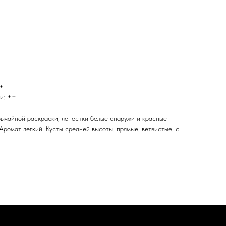
++
ти: ++
бычайной раскраски, лепестки белые снаружи и красные
 Аромат легкий. Кусты средней высоты, прямые, ветвистые, с
.