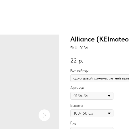
Alliance (KEImate
SKU:
0136
22
р.
Контейнер
Артикул
Высота
Год