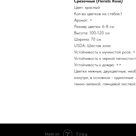
Срезочные (Florists Rose)
Цвет: красный
Кол-во цветков на стебле:1
Аромат: +
Размер цветка: 6-8 см
Высота: 100-120 см
Ширина: 70 см
USDA: Шестая зона
Устойчивость к мучнистой росе: 
Устойчивость к черной пятнистос
Устойчивость к дождю: ++
Цветки нежные, двухцветные, нео
изнутри, в основном - одиночные.
темно-зеленой, глянцевой листвой
Tilda
Made on