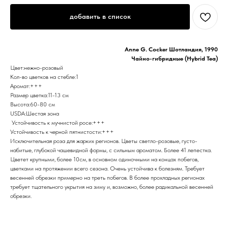
добавить в список
Anne G. Cocker Шотландия, 1990
Чайно-гибридные (Hybrid Tea)
Цвет:нежно-розовый
Кол-во цветков на стебле:1
Аромат:+++
Размер цветка:11-13 см
Высота:60-80 см
USDA:Шестая зона
Устойчивость к мучнистой росе:+++
Устойчивость к черной пятнистости:+++
Исключительная роза для жарких регионов. Цветы светло-розовые, густо-
набитые, глубокой чашевидной формы, с сильным ароматом. Более 41 лепестка.
Цветет крупными, более 10см, в основном одиночными на концах побегов,
цветками на протяжении всего сезона. Очень устойчива к болезням. Требует
весенней обрезки примерно на треть побегов. В более прохладных регионах
требует тщательного укрытия на зиму и, возможно, более радикальной весенней
обрезки.