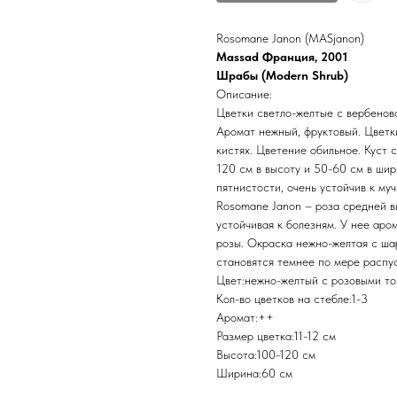
Rosomane Janon (MASjanon)
Massad Франция, 2001
Шрабы (Modern Shrub)
Описание:
Цветки светло-желтые с вербенов
Аромат нежный, фруктовый. Цветки
кистях. Цветение обильное. Куст 
120 см в высоту и 50-60 см в шир
пятнистости, очень устойчив к му
Rosomane Janon – роза средней вы
устойчивая к болезням. У нее ар
розы. Окраска нежно-желтая с ша
становятся темнее по мере распус
Цвет:нежно-желтый с розовыми т
Кол-во цветков на стебле:1-3
Аромат:++
Размер цветка:11-12 см
Высота:100-120 см
Ширина:60 см