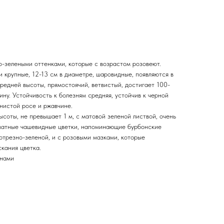
о-зелеными оттенками, которые с возрастом розовеют.
 крупные, 12-13 см в диаметре, шаровидные, появляются в
средней высоты, прямостоячий, ветвистый, достигает 100-
ину. Устойчивость к болезням средняя, устойчив к черной
чнистой росе и ржавчине.
соты, не превышает 1 м, с матовой зеленой листвой, очень
оматные чашевидные цветки, напоминающие бурбонские
ртрезно-зеленой, и с розовыми мазками, которые
кания цветка.
онами