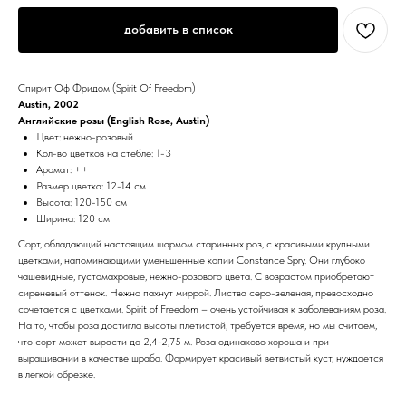
добавить в список
Спирит Оф Фридом (Spirit Of Freedom)
Austin, 2002
Английские розы (English Rose, Austin)
Цвет: нежно-розовый
Кол-во цветков на стебле: 1-3
Аромат: ++
Размер цветка: 12-14 см
Высота: 120-150 см
Ширина: 120 см
Сорт, обладающий настоящим шармом старинных роз, с красивыми крупными
цветками, напоминающими уменьшенные копии Constance Spry. Они глубоко
чашевидные, густомахровые, нежно-розового цвета. С возрастом приобретают
сиреневый оттенок. Нежно пахнут миррой. Листва серо-зеленая, превосходно
сочетается с цветками. Spirit of Freedom – очень устойчивая к заболеваниям роза.
На то, чтобы роза достигла высоты плетистой, требуется время, но мы считаем,
что сорт может вырасти до 2,4-2,75 м. Роза одинаково хороша и при
выращивании в качестве шраба. Формирует красивый ветвистый куст, нуждается
в легкой обрезке.