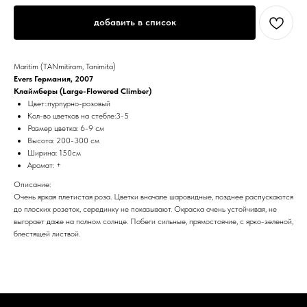
добавить в список
Maritim (TANmitiram, Tanimita)
Evers Германия, 2007
Клаймберы (Large-Flowered Climber)
Цвет::пурпурно-розовый
Кол-во цветков на стебле:3-5
Размер цветка: 6-9 см
Высота: 200-300 см
Ширина: 150см
Аромат: +
Описание:
Очень яркая плетистая роза. Цветки вначале шаровидные, позднее распускаются
до плоских розеток, серединку не показывают. Окраска очень устойчивая, не
выгорает даже на полном солнце. Побеги сильные, прямостоячие, с ярко-зеленой,
блестящей листвой.