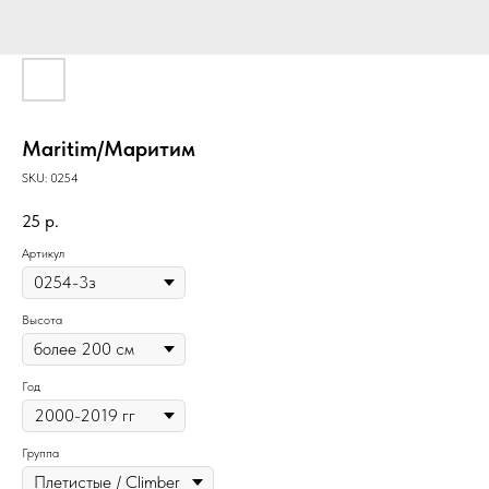
Maritim/Маритим
SKU:
0254
25
р.
Артикул
Высота
Год
Группа