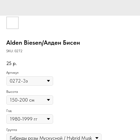
Alden Biesen/Алден Бисен
SKU:
0272
25
р.
Артикул
Высота
Год
Группа