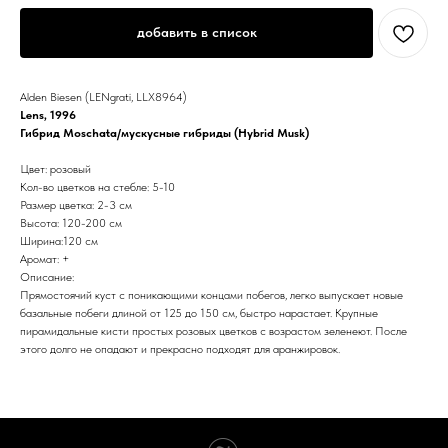
добавить в список
Alden Biesen (LENgrati, LLX8964)
Lens, 1996
Гибрид Moschata/мускусные гибриды (Hybrid Musk)
Цвет: розовый
Кол-во цветков на стебле: 5-10
Размер цветка: 2-3 см
Высота: 120-200 см
Ширина:120 см
Аромат: +
Описание:
Прямостоячий куст с поникающими концами побегов, легко выпускает новые
базальные побеги длиной от 125 до 150 см, быстро нарастает. Крупные
пирамидальные кисти простых розовых цветков с возрастом зеленеют. После
этого долго не опадают и прекрасно подходят для аранжировок.