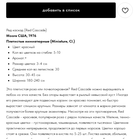
добавить в список
Ред каскад (Red Cascade)
Moore США, 1976
Плетистые миниатюрные (Miniature, Cl.)
Цвет: красный
Кол-во цветков на стебле: 5-10
Аромат:+
Размер цветка: 3-4 см
Среднее кол-во лепестков: 30
Высота: 30-45 см
Ширина: 180-240 см
Это плетистая роза или почвопокровная? Red Cascade можно выращивать в
любом из этих качеств. Без опоры вырастает в рыхлый невысокий куст. Иногда
его рекомендуют для подвесных корзин: он красиво поникает, но быстро
вырастает слишком крупным. Размеры зависят от климата: в жарких регионах
получаются более крупные экземпляры. Несмотря на эти противоречия, Red
Cascade - красивая, популярная роза с рядом полезных качеств. Мелкие, темно-
красные цветки - густомахровые, чашевидные, появляются тысячами. Цветение
практически непрерывное, продолжается до первых морозов. Цветки хорошо
стоят в срезке. Они появляются в кистях по 5-25 шт. Листва мелкая, обильная,