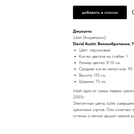
добавить в список
Джульета
Juliet (Ausjameson)
David Austin Великобритания, 
Цвет: персиковый
Кол-во цветков на стебле: 1
Размер цветка: 8-10 см
Среднее кол-во лепестков: 90
Высота: 110 см
Ширина: 75 см
Juliet одна из самых первых срез
2005г.
Элегантные цветы Juliet соверше
срезочных сортов. Они сочетают 
оттенки и легкий аромат чайной р