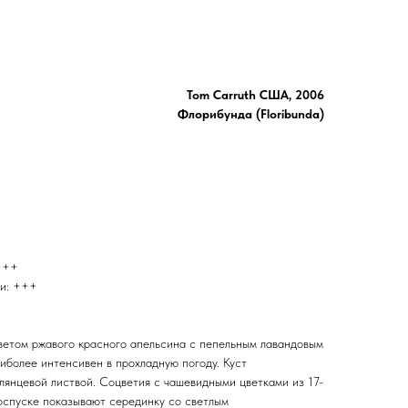
Tom Carruth США, 2006
Флорибунда (Floribunda)
 +++
ти: +++
етом ржавого красного апельсина с пепельным лавандовым
иболее интенсивен в прохладную погоду. Куст
лянцевой листвой. Соцветия с чашевидными цветками из 17-
роспуске показывают серединку со светлым