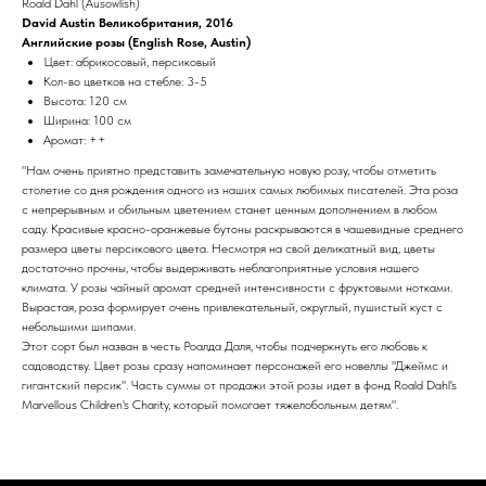
Roald Dahl (Ausowlish)
David Austin Великобритания, 2016
Английские розы (English Rose, Austin)
Цвет: абрикосовый, персиковый
Кол-во цветков на стебле: 3-5
Высота: 120 см
Ширина: 100 см
Аромат: ++
"Нам очень приятно представить замечательную новую розу, чтобы отметить
столетие со дня рождения одного из наших самых любимых писателей. Эта роза
с непрерывным и обильным цветением станет ценным дополнением в любом
саду. Красивые красно-оранжевые бутоны раскрываются в чашевидные среднего
размера цветы персикового цвета. Несмотря на свой деликатный вид, цветы
достаточно прочны, чтобы выдерживать неблагоприятные условия нашего
климата. У розы чайный аромат средней интенсивности с фруктовыми нотками.
Вырастая, роза формирует очень привлекательный, округлый, пушистый куст с
небольшими шипами.
Этот сорт был назван в честь Роалда Даля, чтобы подчеркнуть его любовь к
садоводству. Цвет розы сразу напоминает персонажей его новеллы "Джеймс и
гигантский персик". Часть суммы от продажи этой розы идет в фонд Roald Dahl's
Marvellous Children's Charity, который помогает тяжелобольным детям".