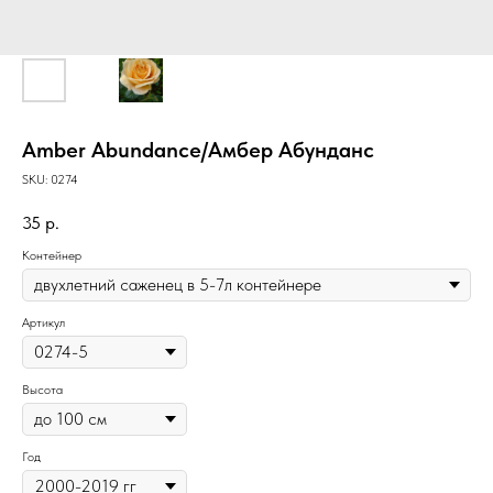
Amber Abundance/Амбер Абунданс
SKU:
0274
35
р.
Контейнер
Артикул
Высота
Год