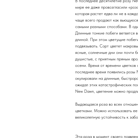
В последнее десятилетие розу Ne
мире ее даже провозгласили «розо
которая растет едва ли не в кажд
чаще всего продают как вьющуюся
самыми разными способами. В оди
Длинные тонкие побеги ветвятся в
длиной. При этом цветущие побег
подвязывать. Сорт цветет махров
ясные, солнечные дни они почти б
душистые, с приятным пряным аром
осени. Время от времени цветков 
последнее время появились розы 
окулировали на длинные, быстрор
ожидал этих катастрофических пос
New Dawn, цветение можно продлит
Выдающаяся роза во всех отношен
цветками. Можно использовать ее 
великолепную устойчивость к забол
Эта роза в момент своего появлен