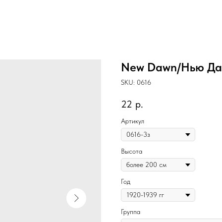
New Dawn/Нью Да
SKU:
0616
22
р.
Артикул
Высота
Год
Группа