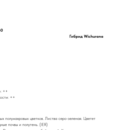
30
Гибрид Wichurana
е: ++
тости: ++
ых полумахровых цветков. Листва серо-зеленая. Цветет
ные почвы и полутень. (IER)