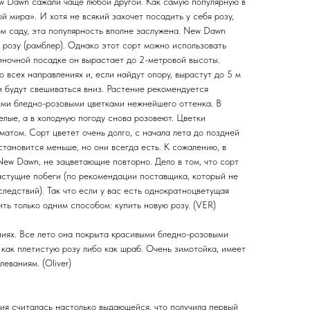
w Dawn сажали чаще любой другой. Как самую популярную в
й мира». И хотя не всякий захочет посадить у себя розу,
ом саду, эта популярность вполне заслужена. New Dawn
 розу (рамблер). Однако этот сорт можно использовать
ночной посадке он вырастает до 2-метровой высоты.
о всех направлениях и, если найдут опору, вырастут до 5 м
и будут свешиваться вниз. Растение рекомендуется
ыми бледно-розовыми цветками нежнейшего оттенка. В
елые, а в холодную погоду снова розовеют. Цветки
атом. Сорт цветет очень долго, с начала лета до поздней
становится меньше, но они всегда есть. К сожалению, в
New Dawn, не зацветающие повторно. Дело в том, что сорт
астущие побеги (по рекомендации поставщика, который не
ледствий). Так что если у вас есть однократноцветущая
ь только одним способом: купить новую розу. (VER)
иях. Все лето она покрыта красивыми бледно-розовыми
как плетистую розу либо как шраб. Очень зимотойка, имеет
еваниям. (Oliver)
ия считалась настолько выдающейся, что получила первый