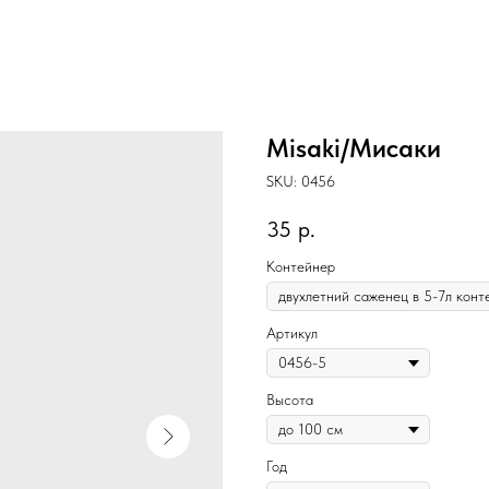
Misaki/Мисаки
SKU:
0456
35
р.
Контейнер
Артикул
Высота
Год