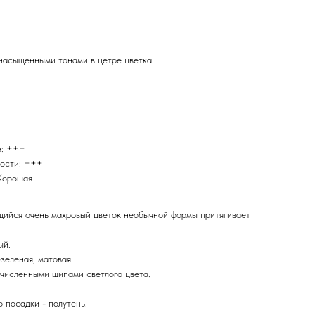
насыщенными тонами в цетре цветка
е: +++
тости: +++
Хорошая
ийся очень махровый цветок необычной формы притягивает
ый.
зеленая, матовая.
численными шипами светлого цвета.
 посадки - полутень.