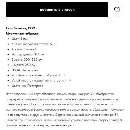
добавить в список
Lens Бельгия, 1993
Мускусные гибриды
Цвет: Белый
Кол-во цветков на стебле: 5-10
Аромат: Сильный
Размер цветка: 3-4 см
Высота: 300-350 см
Ширина: 250 см
USDA: Пятая зона
Устойчивость к мучнистой росе: +++
Устойчивость к черной пятнистости: +++
Цветение: Повторное
Этот современный сорт обладает шармом старинных роз. Он быстро стал
популярен в северной Европе, где ведет себя как крупный куст или невысокая
плетистая роза. Полумахровые цветки чистого белого цвета, с лепестками
разного размера и формы, которые к тому же закручиваются, благодаря чему розу
не перепутаешь с другим сортом. Сорт очень мощный, выпускает кисти до 80
цветков, так что во время цветения растение усыпано цветками сверху донизу. В
отличие от многих рамблеров, цветет повторно.