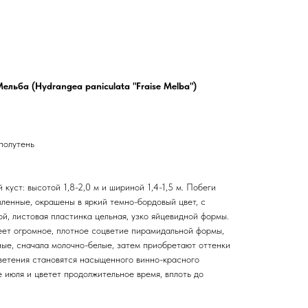
ельба (Hydrangea paniculata "Fraise Melba")
полутень
куст: высотой 1,8-2,0 м и шириной 1,4-1,5 м. Побеги
вленные, окрашены в яркий темно-бордовый цвет, с
й, листовая пластинка цельная, узко яйцевидной формы.
еет огромное, плотное соцветие пирамидальной формы,
ные, сначала молочно-белые, затем приобретают оттенки
цветения становятся насыщенного винно-красного
е июля и цветет продолжительное время, вплоть до