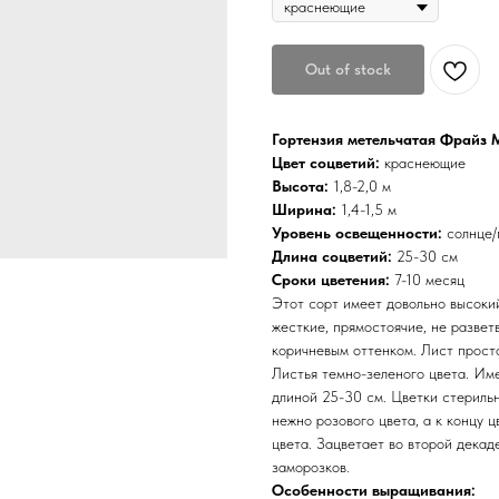
Out of stock
Гортензия метельчатая Фрайз М
Цвет соцветий:
краснеющие
Высота:
1,8-2,0 м
Ширина:
1,4-1,5 м
Уровень освещенности:
солнце/
Длина соцветий:
25-30 см
Сроки цветения:
7-10 месяц
Этот сорт имеет довольно высокий 
жесткие, прямостоячие, не развет
коричневым оттенком. Лист просто
Листья темно-зеленого цвета. Им
длиной 25-30 см. Цветки стериль
нежно розового цвета, а к концу 
цвета. Зацветает во второй декад
заморозков.
Особенности выращивания: