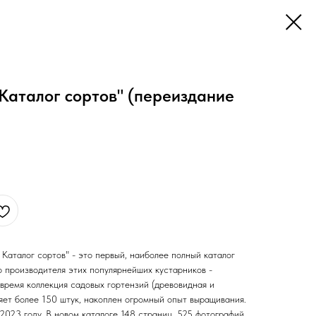
 Каталог сортов" (переиздание
 Каталог сортов" - это первый, наиболее полный каталог
о производителя этих популярнейших кустарников -
время коллекция садовых гортензий (древовидная и
яет более 150 штук, накоплен огромный опыт выращивания.
2023 году. В новом каталоге 148 страниц, 525 фотографий,