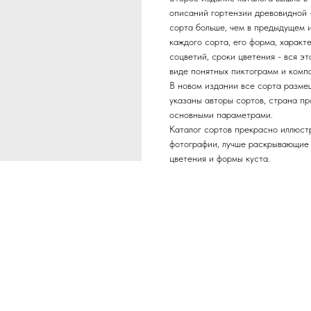
описаний гортензии древовидной –
сорта больше, чем в предыдущем 
каждого сорта, его форма, характ
соцветий, сроки цветения - вся э
виде понятных пиктограмм и комп
В новом издании все сорта разме
указаны авторы сортов, страна п
основными параметрами.
Каталог сортов прекрасно иллюст
фотографии, лучше раскрывающие 
цветения и формы куста.