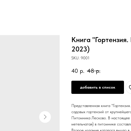
Книга "Гортензия.
2023)
SKU:
9001
40
р.
48
р.
добавить в список
Представленная книга "Гортензия.
садовых гортензий от крупнейшег
Питомника Лесково. В настоящее 
метельчатая) в питомнике составл
Второе издание каталога вышло в 