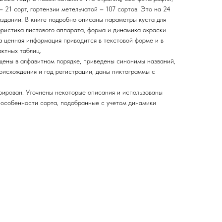
 21 сорт, гортензии метельчатой – 107 сортов. Это на 24
издании. В книге подробно описаны параметры куста для
еристика листового аппарата, форма и динамика окраски
та ценная информация приводится в текстовой форме и в
актных таблиц.
щены в алфавитном порядке, приведены синонимы названий,
роисхождения и год регистрации, даны пиктограммы с
рирован. Уточнены некоторые описания и использованы
особенности сорта, подобранные с учетом динамики